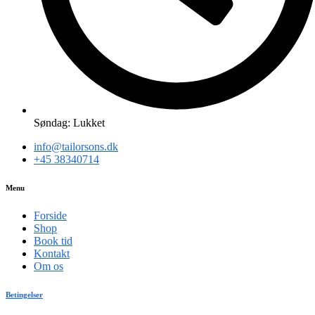
Søndag: Lukket
info@tailorsons.dk
+45 38340714
Menu
Forside
Shop
Book tid
Kontakt
Om os
Betingelser