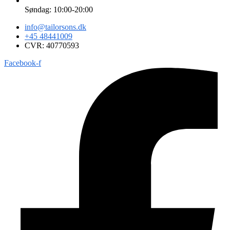
Søndag: 10:00-20:00
info@tailorsons.dk
+45 48441009
CVR: 40770593
Facebook-f