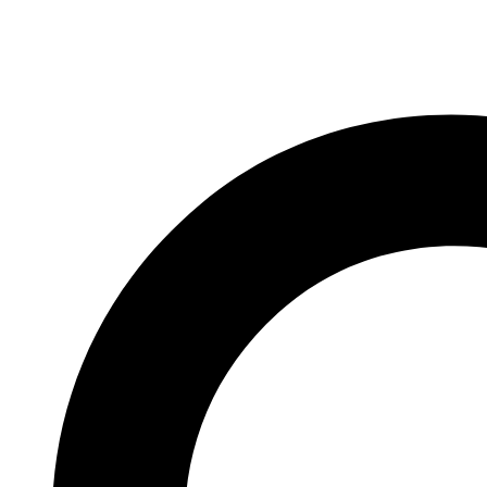
Videre
til
indhold