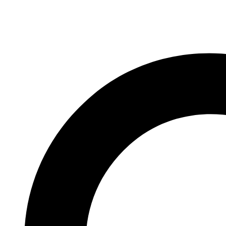
Videre
til
indhold